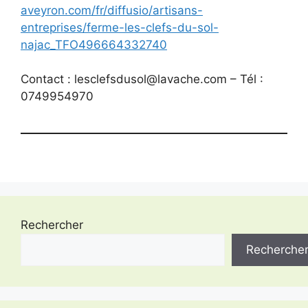
aveyron.com/fr/diffusio/artisans-
entreprises/ferme-les-clefs-du-sol-
najac_TFO496664332740
Contact : lesclefsdusol@lavache.com – Tél :
0749954970
Rechercher
Recherche